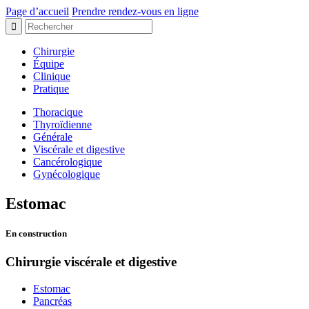
Page d’accueil
Prendre rendez-vous en ligne
Chirurgie
Équipe
Clinique
Pratique
Thoracique
Thyroïdienne
Générale
Viscérale et digestive
Cancérologique
Gynécologique
Estomac
En construction
Chirurgie viscérale et digestive
Estomac
Pancréas