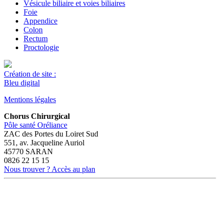
Vésicule biliaire et voies biliaires
Foie
Appendice
Colon
Rectum
Proctologie
Création de site :
Bleu digital
Mentions légales
Chorus Chirurgical
Pôle santé Oréliance
ZAC des Portes du Loiret Sud
551, av. Jacqueline Auriol
45770 SARAN
0826 22 15 15
Nous trouver ? Accès au plan