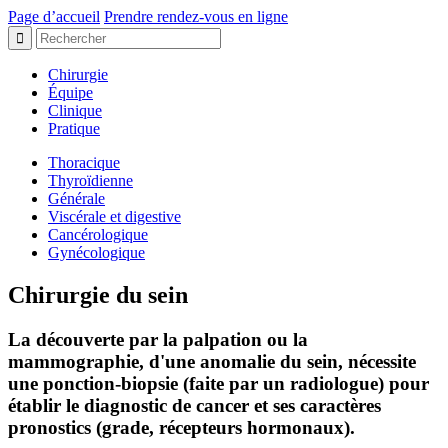
Page d’accueil
Prendre rendez-vous en ligne
Chirurgie
Équipe
Clinique
Pratique
Thoracique
Thyroïdienne
Générale
Viscérale et digestive
Cancérologique
Gynécologique
Chirurgie du sein
La découverte par la palpation ou la
mammographie, d'une anomalie du sein, nécessite
une ponction-biopsie (faite par un radiologue) pour
établir le diagnostic de cancer et ses caractères
pronostics (grade, récepteurs hormonaux).